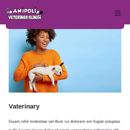
Skip
to
content
Vaterinary
Guam nihil molestiae vel illum rui dolorem em fugiat voluptas
nulla Lorem ipsum dolor sit amet, consectetur adipiscing elit,