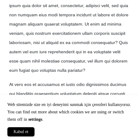
ipsum quia dolor sit amet, consectetur, adipisci velit, sed quia
non numquam eius modi tempora incidunt ut labore et dolore
magnam aliquam quaerat voluptatem. Ut enim ad minima
veniam, quis nostrum exercitationem ullam corporis suscipit
laboriosam, nisi ut aliquid ex ea commodi consequatur? Quis
autem vel eum iure reprehenderit qui in ea voluptate velit
esse quam nihil molestiae consequatur, vel illum qui dolorem
eum fugiat quo voluptas nulla pariatur?
At vero eos et accusamus et iusto odio dignissimos ducimus
qui blanditiis praesentium voluptatum deleniti atque corrupti
quos dolores et quas molestias excepturi sint occaecati
Web sitemizde size en iyi deneyimi sunmak için çerezleri kullanıyoruz.
cupiditate non provident, similique sunt in culpa qui officia
You can find out more about which cookies we are using or switch
them off in
settings
.
deserunt mollitia animi, id est laborum et dolorum fuga.
Kabul et